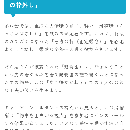
の枠外し」
落語会では、重厚な人情噺の前に、軽い「滑稽噺（こ
っけいばなし）」を挟むのが定石です。これは、聴衆
のガチガチになった「思考の枠（固定観念）」を心地
よく叩き壊し、柔軟な姿勢へと導く役割を担います。
だん扇さんが披露された『動物園』は、ひょんなこと
から虎の着ぐるみを着て動物園の檻で働くことになっ
た男の物語。この「あり得ない状況」での主人公の妙
な工夫が笑いを生みます。
キャリアコンサルタントの視点から見ると、この滑稽
噺は「物事を面白がる視点」を参加者にインストール
する効果がありました。いきなり感情を動かす深い自