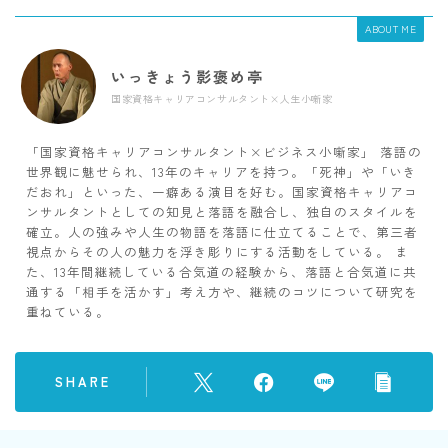
ABOUT ME
いっきょう影褒め亭
国家資格キャリアコンサルタント×人生小噺家
「国家資格キャリアコンサルタント×ビジネス小噺家」 落語の
世界観に魅せられ、13年のキャリアを持つ。「死神」や「いき
だおれ」といった、一癖ある演目を好む。国家資格キャリアコ
ンサルタントとしての知見と落語を融合し、独自のスタイルを
確立。人の強みや人生の物語を落語に仕立てることで、第三者
視点からその人の魅力を浮き彫りにする活動をしている。 ま
た、13年間継続している合気道の経験から、落語と合気道に共
通する「相手を活かす」考え方や、継続のコツについて研究を
重ねている。
SHARE