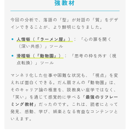
強教材
今回の分析で、落語の「型」が対話の「質」をデザ
インできることが、より鮮明になりました。
人情噺（『ラーメン屋』）
： 「心の扉を開く
（深い共感）」ツール
滑稽噺（『動物園』）
： 「思考の枠を外す（視
点転換）」ツール
マンネリ化した仕事や困難な状況も、「視点」を変
えれば面白くできる。だん扇さんの『動物園』は、
そのキャリア論の極意を、説教臭い座学ではなく、
「笑い」を通じて感覚的に学べる
「最強のリフレー
ミング教材」
だったのです。これは、読者にとって
発見、感動、学び、娯楽となる有益なコンテンツと
いえます。