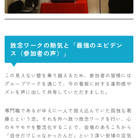
放念ワークの熱気と「最強のエビデン
ス（参加者の声）」
この見えない壁を乗り越えるため、参加者の皆様には
グループワークを通じて、今の看板に対する違和感や
ズレを声に出して共有していただきました。
専門職であるがゆえに一人で抱え込んでいた孤独な葛
藤とという念。それを外へ放つ放念ワークを行い、心
のモヤモヤを整流化することで、会場のあちこちから
「自分だけじゃなかったんだ」という深い安堵の空気