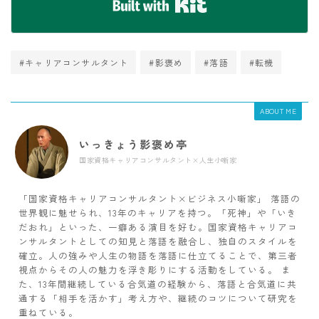
Built with Kit
#キャリアコンサルタント
#影褒め
#落語
#転機
ABOUT ME
いっきょう影褒め亭
国家資格キャリアコンサルタント×人生小噺家
「国家資格キャリアコンサルタント×ビジネス小噺家」 落語の
世界観に魅せられ、13年のキャリアを持つ。「死神」や「いき
だおれ」といった、一癖ある演目を好む。国家資格キャリアコ
ンサルタントとしての知見と落語を融合し、独自のスタイルを
確立。人の強みや人生の物語を落語に仕立てることで、第三者
視点からその人の魅力を浮き彫りにする活動をしている。 ま
た、13年間継続している合気道の経験から、落語と合気道に共
通する「相手を活かす」考え方や、継続のコツについて研究を
重ねている。