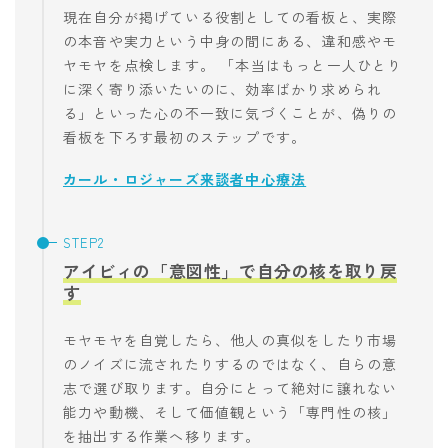
現在自分が掲げている役割としての看板と、実際
の本音や実力という中身の間にある、違和感やモ
ヤモヤを点検します。 「本当はもっと一人ひとり
に深く寄り添いたいのに、効率ばかり求められ
る」といった心の不一致に気づくことが、偽りの
看板を下ろす最初のステップです。
カール・ロジャーズ来談者中心療法
アイビィの「意図性」で自分の核を取り戻
す
モヤモヤを自覚したら、他人の真似をしたり市場
のノイズに流されたりするのではなく、自らの意
志で選び取ります。自分にとって絶対に譲れない
能力や動機、そして価値観という「専門性の核」
を抽出する作業へ移ります。