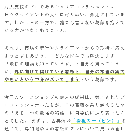
対人支援のプロであるキャリアコンサルタントは、
日々クライアントの人生に寄り添い、奔走されていま
す。しかしその一方で、誰にも言えない葛藤を抱えて
いる方が少なくありません。
それは、市場の流行やクライアントからの期待に応え
ようとするあまり、「どんな悩みでも解決します」
「最新の理論も知っています」と自分を飾ってしま
い、
外に向けて掲げている看板と、自分の本当の実力
や思いという中身がズレてしまう
という葛藤です。
今回のワークショップの最大の成果は、参加されたプ
ロフェッショナルたちが、この葛藤を乗り越えるため
の「ある一つの最強の結論」に自発的に辿り着いたこ
とでした。 まずは、古典落語
『看板の一（ピン）』
を
通じて、専門職ゆえの看板のズレについて見つめ直し