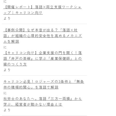
に
【開催レポート】落語×両立支援ワークショ
ップ｜キャリコン向け
より
【事例公開】なぜ本音が出る？「落語×対
話」が組織の心理的安全性を高めるメカニズ
ムを解説
に
【キャリコン向け】企業支援の門を開く！落
語『井戸の茶碗』に学ぶ「産業保健師」との
縁のつくり方
より
キャリコン必見！ロジャーズの3条件と「無条
件の積極的関心」を落語で解説
に
社労士のあなたへ。落語『三方一両損』から
学ぶ、経営者が動かない理由とは
より