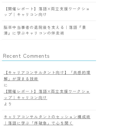
【開催レポート】落語×両立支援ワークショ
ップ｜キャリコン向け
脳卒中当事者の退院後を支える｜落語『景
清』に学ぶキャリコンの伴走術
Recent Comments
【キャリアコンサルタント向け】「共感的理
解」が深まる技術
に
【開催レポート】落語×両立支援ワークショ
ップ｜キャリコン向け
より
キャリアコンサルタントのセッション構成術
｜落語に学ぶ「序破急」で心を開く