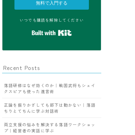
無料で入門する
いつでも購読を解除してください
Built with Kit
Recent Posts
落語研修はなぜ効くのか｜戦国武将もシェイ
クスピアも使った進言術
正論を振りかざしても部下は動かない｜落語
ちりとてちんに学ぶ対話術
両立支援の悩みを解決する落語ワークショッ
プ｜経営者の実話に学ぶ