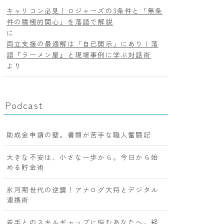
キャリコン必見！ロジャーズの3条件と「無条
件の積極的関心」を落語で解説
に
両立支援の最適解は「自己開示」にあり｜落
語『ラーメン屋』と現場事例に学ぶ対話術
より
Podcast
助成金申請の壁。書類が苦手な職人奮闘記
大きな不安は、小さな一歩から。今日から始
める貯金術
氷河期世代の逆襲！アナログ大将とデジタル
連携術
若手とのスキルギャップに悩むあなたへ。経