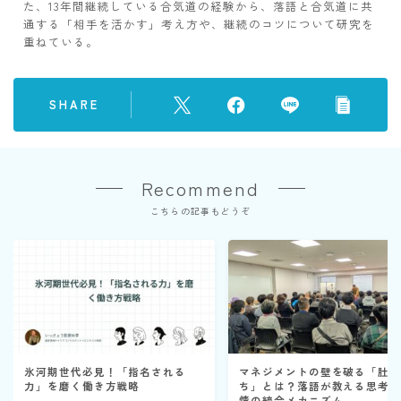
た、13年間継続している合気道の経験から、落語と合気道に共
通する「相手を活かす」考え方や、継続のコツについて研究を
重ねている。
SHARE
Recommend
こちらの記事もどうぞ
氷河期世代必見！「指名される
マネジメントの壁を破る「肚
力」を磨く働き方戦略
ち」とは？落語が教える思考
情の統合メカニズム