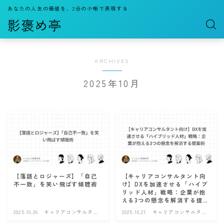
あなたの人生の価値を、2分の小噺で表現する
影褒め亭
ARCHIVES
2025年10月
【落語とロジャーズ】「自己
【キャリアコンサルタント向
不一致」を笑い飛ばす傾聴術
け】DXを加速させる「ハイブ
リッド人材」戦略：企業が抱
える3つの懸念を解消する提案
術
2025.10.26
キャリアコンサルタン
2025.10.21
キャリアコンサルタン
ト
ト