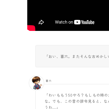
「おい、喜六。またそんな古めかし
喜六
「わいももう50やろ？もしもの時
な。でも、この昔の辞令見ると、な
うわ…」