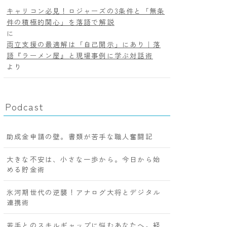
キャリコン必見！ロジャーズの3条件と「無条
件の積極的関心」を落語で解説
に
両立支援の最適解は「自己開示」にあり｜落
語『ラーメン屋』と現場事例に学ぶ対話術
より
Podcast
助成金申請の壁。書類が苦手な職人奮闘記
大きな不安は、小さな一歩から。今日から始
める貯金術
氷河期世代の逆襲！アナログ大将とデジタル
連携術
若手とのスキルギャップに悩むあなたへ。経