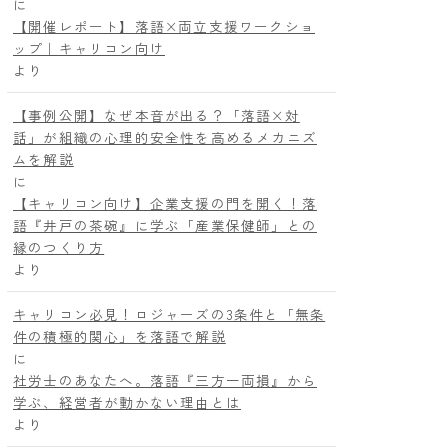
に
【開催レポート】落語×両立支援ワークショ
ップ｜キャリコン向け
より
【事例公開】なぜ本音が出る？「落語×対
話」が組織の心理的安全性を高めるメカニズ
ムを解説
に
【キャリコン向け】企業支援の門を開く！落
語『井戸の茶碗』に学ぶ「産業保健師」との
縁のつくり方
より
キャリコン必見！ロジャーズの3条件と「無条
件の積極的関心」を落語で解説
に
社労士のあなたへ。落語『三方一両損』から
学ぶ、経営者が動かない理由とは
より