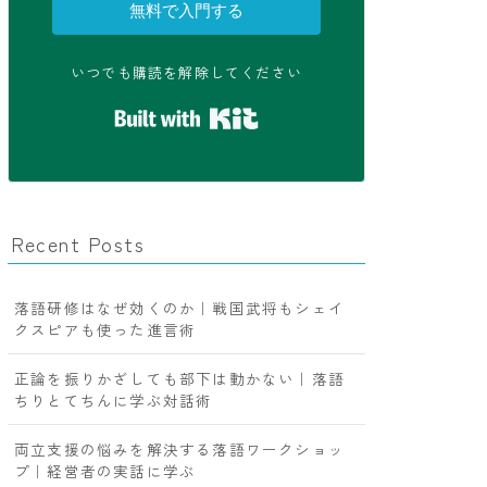
無料で入門する
いつでも購読を解除してください
Built with Kit
Recent Posts
落語研修はなぜ効くのか｜戦国武将もシェイ
クスピアも使った進言術
正論を振りかざしても部下は動かない｜落語
ちりとてちんに学ぶ対話術
両立支援の悩みを解決する落語ワークショッ
プ｜経営者の実話に学ぶ