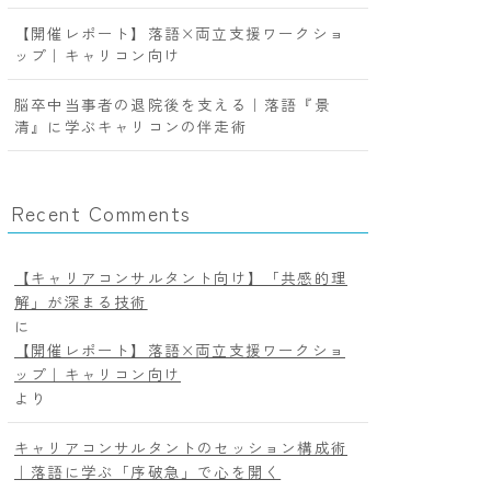
【開催レポート】落語×両立支援ワークショ
ップ｜キャリコン向け
脳卒中当事者の退院後を支える｜落語『景
清』に学ぶキャリコンの伴走術
Recent Comments
【キャリアコンサルタント向け】「共感的理
解」が深まる技術
に
【開催レポート】落語×両立支援ワークショ
ップ｜キャリコン向け
より
キャリアコンサルタントのセッション構成術
｜落語に学ぶ「序破急」で心を開く