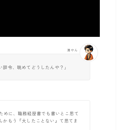
清やん
い辞令、眺めてどうしたんや？」
のために、職務経歴書でも書いとこ思て
んかもう『大したことない』て思てま