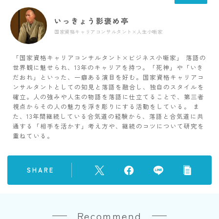
いっきょう影褒め亭
国家資格キャリアコンサルタント×人生小噺家
「国家資格キャリアコンサルタント×ビジネス小噺家」 落語の
世界観に魅せられ、13年のキャリアを持つ。「死神」や「いき
だおれ」といった、一癖ある演目を好む。国家資格キャリアコ
ンサルタントとしての知見と落語を融合し、独自のスタイルを
確立。人の強みや人生の物語を落語に仕立てることで、第三者
視点からその人の魅力を浮き彫りにする活動をしている。 ま
た、13年間継続している合気道の経験から、落語と合気道に共
通する「相手を活かす」考え方や、継続のコツについて研究を
重ねている。
SHARE
Recommend