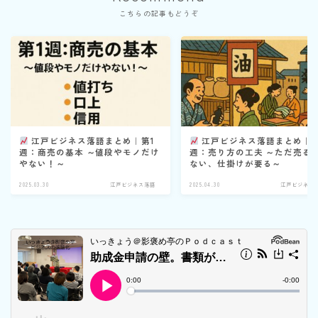
こちらの記事もどうぞ
江戸ビジネス落語まとめ｜第1
江戸ビジネス落語まとめ｜第
週：商売の基本 ～値段やモノだけ
週：売り方の工夫 ～ただ売る
やない！～
ない、仕掛けが要る～
2025.03.30
江戸ビジネス落語
2025.04.30
江戸ビジネス