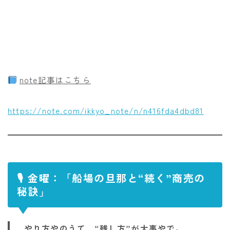
note記事はこちら
https://note.com/ikkyo_note/n/n416fda4dbd81
🎙 金曜：「船場の旦那と“続く”商売の
秘訣」
やり方やのうて、“残し方”が大事やで。