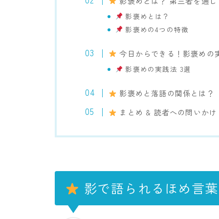
影褒めとは？ 第三者を通じ
影褒めとは？
影褒めの4つの特徴
今日からできる！影褒めの
影褒めの実践法 3選
影褒めと落語の関係とは？
まとめ & 読者への問いかけ
影で語られるほめ言葉