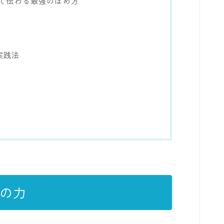
て伝わる最強のほめ方
実践法
の力