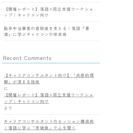
【開催レポート】落語×両立支援ワークショ
ップ｜キャリコン向け
脳卒中当事者の退院後を支える｜落語『景
清』に学ぶキャリコンの伴走術
Recent Comments
【キャリアコンサルタント向け】「共感的理
解」が深まる技術
に
【開催レポート】落語×両立支援ワークショ
ップ｜キャリコン向け
より
キャリアコンサルタントのセッション構成術
｜落語に学ぶ「序破急」で心を開く