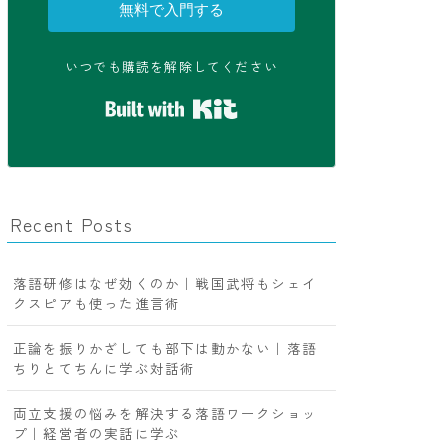
無料で入門する
いつでも購読を解除してください
Built with Kit
Recent Posts
落語研修はなぜ効くのか｜戦国武将もシェイ
クスピアも使った進言術
正論を振りかざしても部下は動かない｜落語
ちりとてちんに学ぶ対話術
両立支援の悩みを解決する落語ワークショッ
プ｜経営者の実話に学ぶ