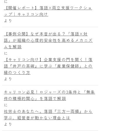
に
【開催レポート】落語×両立支援ワークショ
ップ｜キャリコン向け
より
【事例公開】なぜ本音が出る？「落語×対
話」が組織の心理的安全性を高めるメカニズ
ムを解説
に
【キャリコン向け】企業支援の門を開く！落
語『井戸の茶碗』に学ぶ「産業保健師」との
縁のつくり方
より
キャリコン必見！ロジャーズの3条件と「無条
件の積極的関心」を落語で解説
に
社労士のあなたへ。落語『三方一両損』から
学ぶ、経営者が動かない理由とは
より