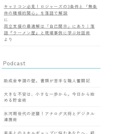
キャリコン必見！ロジャーズの3条件と「無条
件の積極的関心」を落語で解説
に
両立支援の最適解は「自己開示」にあり｜落
語『ラーメン屋』と現場事例に学ぶ対話術
より
Podcast
助成金申請の壁。書類が苦手な職人奮闘記
大きな不安は、小さな一歩から。今日から始
める貯金術
氷河期世代の逆襲！アナログ大将とデジタル
連携術
若手とのスキルギャップに悩むあなたへ。経