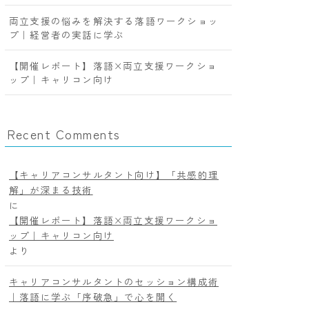
両立支援の悩みを解決する落語ワークショッ
プ｜経営者の実話に学ぶ
【開催レポート】落語×両立支援ワークショ
ップ｜キャリコン向け
Recent Comments
【キャリアコンサルタント向け】「共感的理
解」が深まる技術
に
【開催レポート】落語×両立支援ワークショ
ップ｜キャリコン向け
より
キャリアコンサルタントのセッション構成術
｜落語に学ぶ「序破急」で心を開く