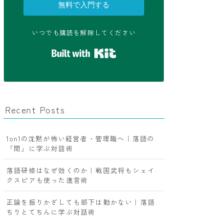
無料で入門する
いつでも購読を解除してください
Built with Kit
Recent Posts
1on1の沈黙が怖い経営者・管理職へ｜落語の
「間」に学ぶ対話術
落語研修はなぜ効くのか｜戦国武将もシェイ
クスピアも使った進言術
正論を振りかざしても部下は動かない｜落語
ちりとてちんに学ぶ対話術