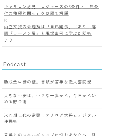
キャリコン必見！ロジャーズの3条件と「無条
件の積極的関心」を落語で解説
に
両立支援の最適解は「自己開示」にあり｜落
語『ラーメン屋』と現場事例に学ぶ対話術
より
Podcast
助成金申請の壁。書類が苦手な職人奮闘記
大きな不安は、小さな一歩から。今日から始
める貯金術
氷河期世代の逆襲！アナログ大将とデジタル
連携術
若手とのスキルギャップに悩むあなたへ。経