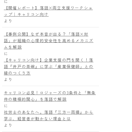
に
【開催レポート】落語×両立支援ワークショ
ップ｜キャリコン向け
より
【事例公開】なぜ本音が出る？「落語×対
話」が組織の心理的安全性を高めるメカニズ
ムを解説
に
【キャリコン向け】企業支援の門を開く！落
語『井戸の茶碗』に学ぶ「産業保健師」との
縁のつくり方
より
キャリコン必見！ロジャーズの3条件と「無条
件の積極的関心」を落語で解説
に
社労士のあなたへ。落語『三方一両損』から
学ぶ、経営者が動かない理由とは
より